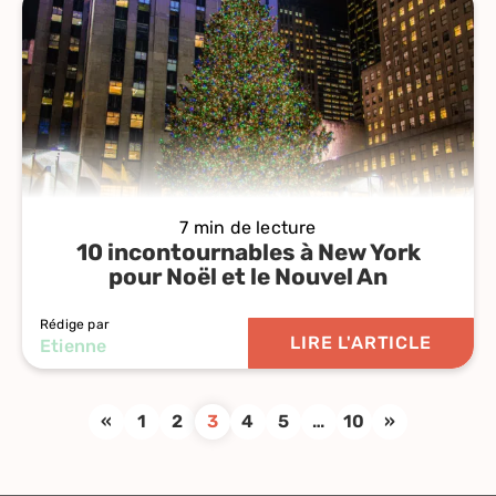
7 min de lecture
10 incontournables à New York
pour Noël et le Nouvel An
Rédige par
LIRE L'ARTICLE
Etienne
«
1
2
3
4
5
…
10
»